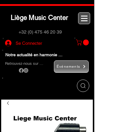
L
M
C
iège
usic
enter
+32 (0) 475 46 20 39
Se Connecter
Notre actualité en harmonie …
Retrouvez-nous sur …
Événements
Utilisez le bouton
« Rechercher… »
pour
trouver rapidement vos instruments de
musique et accessoires.