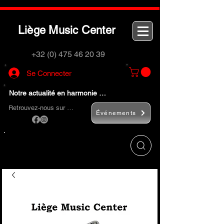
L
M
C
iège
usic
enter
+32 (0) 475 46 20 39
Se Connecter
Notre actualité en harmonie …
Retrouvez-nous sur …
Événements
Utilisez le bouton
« Rechercher… »
pour
trouver rapidement vos instruments de
musique et accessoires.