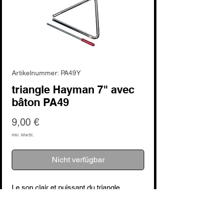
Artikelnummer: PA49Y
triangle Hayman 7" avec
bâton PA49
Preis
9,00 €
inkl. MwSt.
Nicht verfügbar
Le son clair et puissant du triangle
Hayman 7" avec bâton PA49. Fabriqué
avec précision à partir d'un alliage de