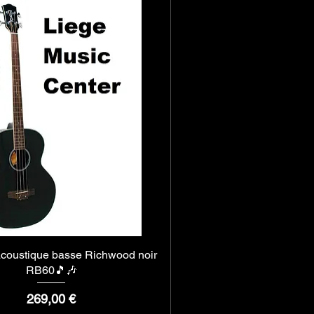
acoustique basse Richwood noir
Aperçu rapide
RB60🎵🎶
Prix
269,00 €