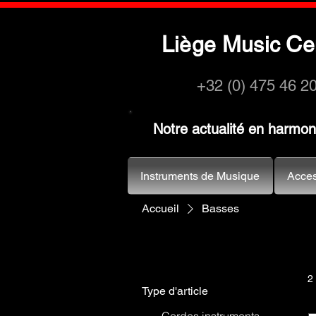
L
M
C
iège
usic
e
+32 (0) 475 46 2
Notre actualité en harmo
Instruments de Musique
Acces
Accueil
Basses
2 
Type d'article