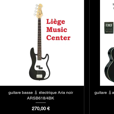
guitare basse 🎸 électrique Aria noir
Aperçu rapide
guitare 🎸
ARSB618/4BK
Prix
270,00 €