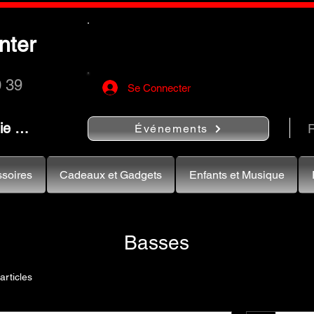
Utilisez le bouton
« Rechercher…
nter
rapidement vos instruments de musiqu
0 39
Se Connecter
nie …
R
Événements
soires
Cadeaux et Gadgets
Enfants et Musique
Basses
articles