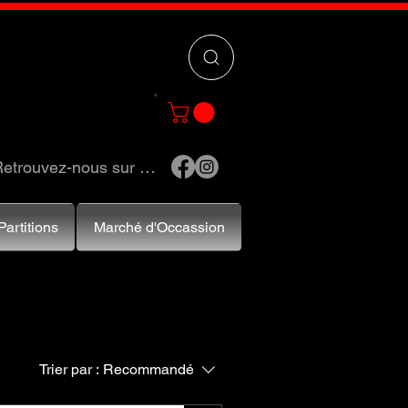
 »
pour trouver
e et accessoires.
etrouvez-nous sur …
Partitions
Marché d'Occassion
Trier par :
Recommandé