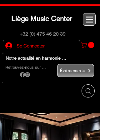
L
M
C
iège
usic
enter
+32 (0) 475 46 20 39
Se Connecter
Notre actualité en harmonie …
Retrouvez-nous sur …
Événements
Utilisez le bouton
« Rechercher… »
pour
trouver rapidement vos instruments de
musique et accessoires.