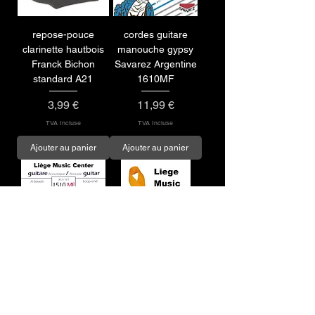
repose-pouce
cordes guitare
clarinette hautbois
manouche gypsy
Franck Bichon
Savarez Argentine
standard A21
1610MF
Prix
Prix
3,99 €
11,99 €
TVA Incluse
TVA Incluse
Ajouter au panier
Ajouter au panier
cordes guitare
sangle guitare jaune
acoustique flamenco
Gaucho GSTY
Savarez Argentine
Prix
7,99 €
1510MF