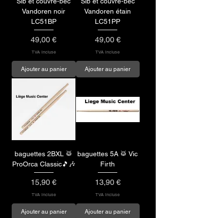
Sib et couvre-bec
Sib et couvre-bec
Vandoren noir
Vandoren étain
LC51BP
LC51PP
Prix
Prix
49,00 €
49,00 €
TVA Incluse
TVA Incluse
Ajouter au panier
Ajouter au panier
baguettes 2BXL 🥁
baguettes 5A 🥁 Vic
ProOrca Classic🎵🎶
Firth
Prix
Prix
15,90 €
13,90 €
TVA Incluse
TVA Incluse
Ajouter au panier
Ajouter au panier