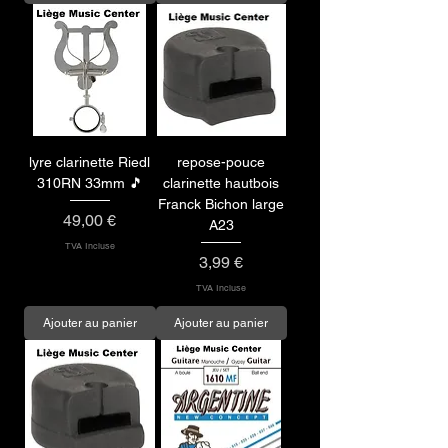
lyre clarinette Riedl
repose-pouce
310RN 33mm 🎵
clarinette hautbois
Franck Bichon large
Prix
49,00 €
A23
TVA Incluse
Prix
3,99 €
TVA Incluse
Ajouter au panier
Ajouter au panier