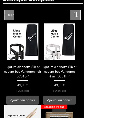
Filtrer
ligature clarinette Sib et
ligature clarinette Sib et
couvre-bec Vandoren noir
couvre-bec Vandoren
LC51BP
étain LC51PP
Prix
Prix
49,00 €
49,00 €
TVA Incluse
TVA Incluse
Ajouter au panier
Ajouter au panier
occasion 10 ans