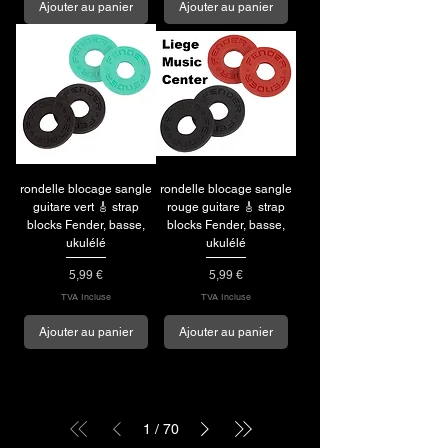
Ajouter au panier
Ajouter au panier
rondelle blocage sangle
rondelle blocage sangle
guitare vert 🎸 strap
rouge guitare 🎸 strap
blocks Fender, basse,
blocks Fender, basse,
ukulélé
ukulélé
Prix
Prix
5,99 €
5,99 €
TVA Incluse
TVA Incluse
Ajouter au panier
Ajouter au panier
1
/
70