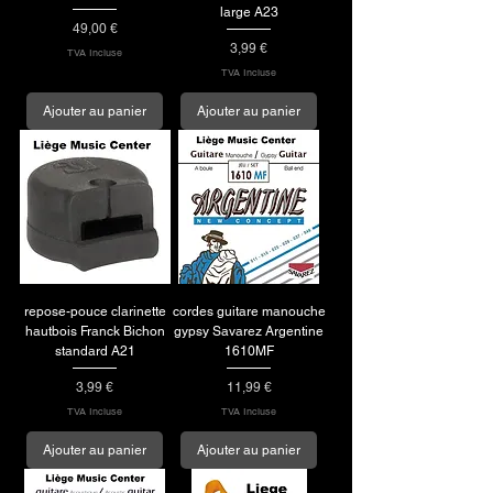
large A23
Prix
49,00 €
Prix
3,99 €
TVA Incluse
TVA Incluse
Ajouter au panier
Ajouter au panier
repose-pouce clarinette
cordes guitare manouche
hautbois Franck Bichon
gypsy Savarez Argentine
standard A21
1610MF
Prix
Prix
3,99 €
11,99 €
TVA Incluse
TVA Incluse
Ajouter au panier
Ajouter au panier