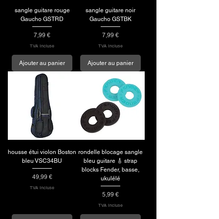
sangle guitare rouge
sangle guitare noir
Gaucho GSTRD
Gaucho GSTBK
Prix
Prix
7,99 €
7,99 €
TVA Incluse
TVA Incluse
Ajouter au panier
Ajouter au panier
housse étui violon Boston
rondelle blocage sangle
bleu VSC34BU
bleu guitare 🎸 strap
blocks Fender, basse,
Prix
49,99 €
ukulélé
TVA Incluse
Prix
5,99 €
TVA Incluse