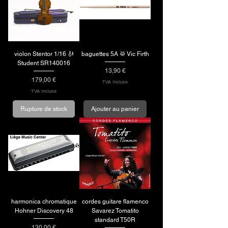
violon Stentor 1/16 🎻
baguettes 5A 🥁 Vic Firth
Student SR140016
Prix
13,90 €
Prix
179,00 €
TVA Incluse
TVA Incluse
Rupture de stock
Ajouter au panier
harmonica chromatique
cordes guitare flamenco
Hohner Discovery 48
Savarez Tomatito
standard T50R
Prix
130,00 €