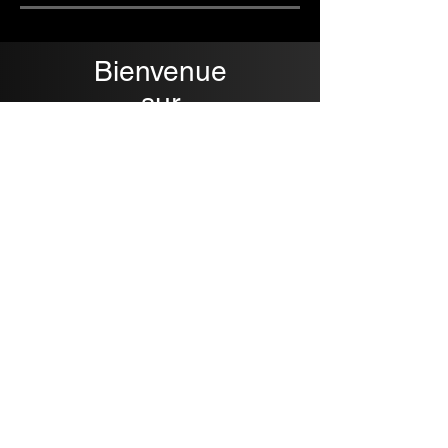
Bienvenue
sur
Liège Music Center
Notre
horaire d'ouverture
habituel du magasin de
14h à 17h30 et fermé le lundi.
Notre adresse
: Quai de Rome 70 à 4000 Liège.