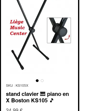
SKU : KS105X
stand clavier 🎹 piano en
X Boston KS105 🎵
Prix
24,99 €