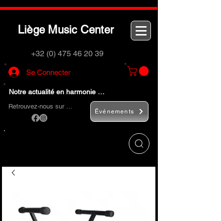
L
M
C
iège
usic
enter
+32 (0) 475 46 20 39
Se Connecter
Notre actualité en harmonie …
Retrouvez-nous sur …
Événements
Utilisez le bouton
« Rechercher… »
pour
trouver rapidement vos instruments de
musique et accessoires.