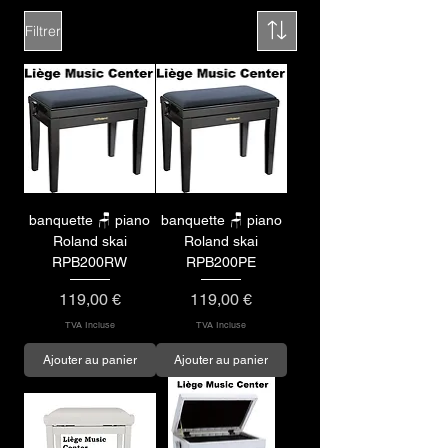
Filtrer
banquette 🪑 piano
banquette 🪑 piano
Roland skai
Roland skai
RPB200RW
RPB200PE
Prix
Prix
119,00 €
119,00 €
TVA Incluse
TVA Incluse
Ajouter au panier
Ajouter au panier