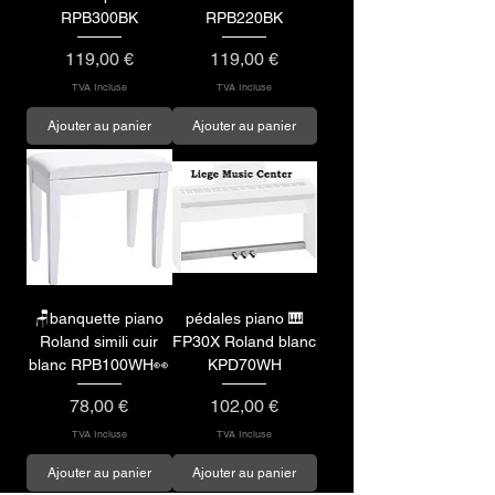
RPB300BK
RPB220BK
Prix
Prix
119,00 €
119,00 €
TVA Incluse
TVA Incluse
Ajouter au panier
Ajouter au panier
🪑banquette piano
pédales piano 🎹
Roland simili cuir
FP30X Roland blanc
blanc RPB100WH👀
KPD70WH
Prix
Prix
78,00 €
102,00 €
TVA Incluse
TVA Incluse
Ajouter au panier
Ajouter au panier