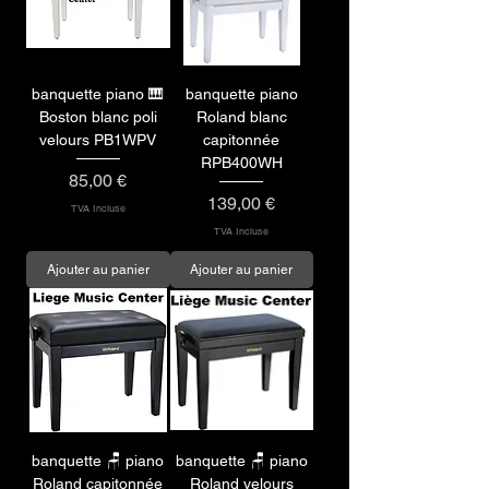
banquette piano 🎹
banquette piano
Boston blanc poli
Roland blanc
velours PB1WPV
capitonnée
RPB400WH
Prix
85,00 €
Prix
139,00 €
TVA Incluse
TVA Incluse
Ajouter au panier
Ajouter au panier
banquette 🪑 piano
banquette 🪑 piano
Roland capitonnée
Roland velours