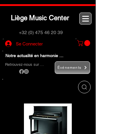
L
M
C
iège
usic
enter
+32 (0) 475 46 20 39
Se Connecter
Notre actualité en harmonie …
Retrouvez-nous sur …
Événements
Utilisez le bouton
« Rechercher… »
pour
trouver rapidement vos instruments de
musique et accessoires.