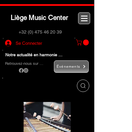
L
M
C
iège
usic
enter
+32 (0) 475 46 20 39
Se Connecter
Notre actualité en harmonie …
Retrouvez-nous sur …
Événements
Utilisez le bouton
« Rechercher… »
pour
trouver rapidement vos instruments de
musique et accessoires.