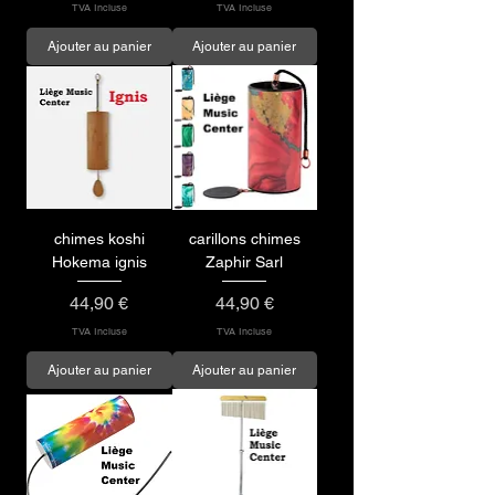
TVA Incluse
TVA Incluse
Ajouter au panier
Ajouter au panier
chimes koshi
carillons chimes
Hokema ignis
Zaphir Sarl
Prix
Prix
44,90 €
44,90 €
TVA Incluse
TVA Incluse
Ajouter au panier
Ajouter au panier