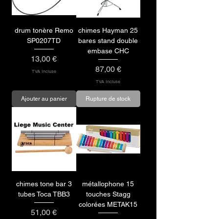
drum tonère Remo
chimes Hayman 25
SP0207TD
bares stand double
embase CHC
Prix
13,00 €
Prix
87,00 €
TVA Incluse
TVA Incluse
Ajouter au panier
Rupture de stock
chimes tone bar 3
métallophone 15
tubes Toca TBB3
touches Stagg
colorées METAK15
Prix
51,00 €