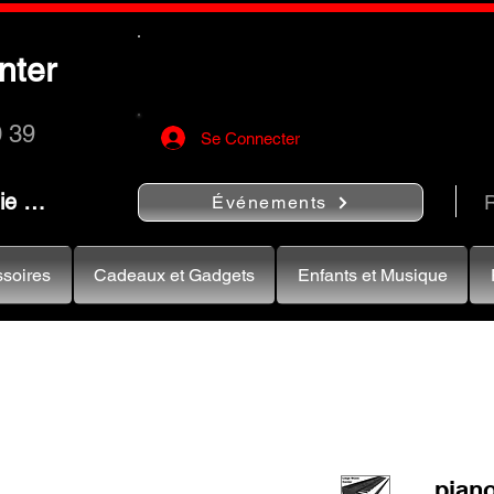
Utilisez le bouton
« Rechercher…
nter
rapidement vos instruments de musiqu
0 39
Se Connecter
nie …
R
Événements
soires
Cadeaux et Gadgets
Enfants et Musique
pian