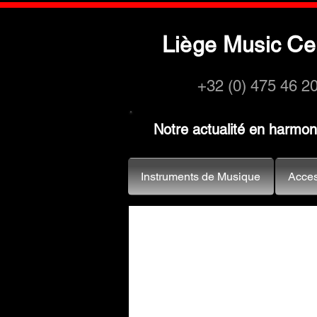
L
M
C
iège
usic
e
+32 (0) 475 46 2
Notre actualité en harmo
Instruments de Musique
Acces