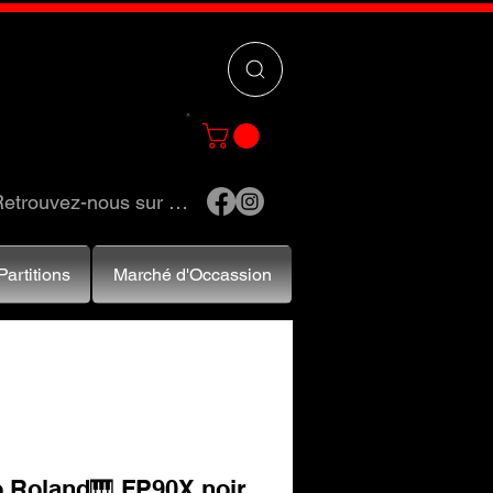
 »
pour trouver
e et accessoires.
etrouvez-nous sur …
Partitions
Marché d'Occassion
o Roland🎹 FP90X noir