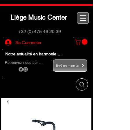
L
M
C
iège
usic
enter
+32 (0) 475 46 20 39
Se Connecter
Notre actualité en harmonie …
Retrouvez-nous sur …
Événements
Utilisez le bouton
« Rechercher… »
pour
trouver rapidement vos instruments de
musique et accessoires.