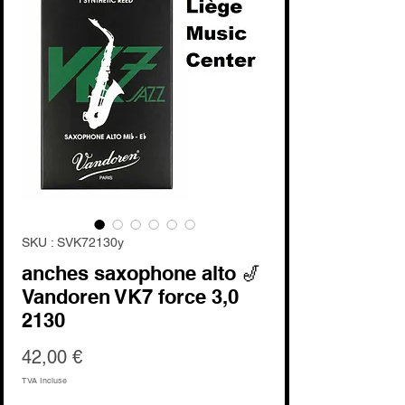
SKU : SVK72130y
anches saxophone alto 🎷
Vandoren VK7 force 3,0
2130
Prix
42,00 €
TVA Incluse