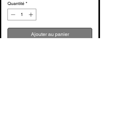
Quantité
*
Ajouter au panier
Commander et payer
Aucun avis pour le moment
Partagez votre expérience, soyez le
premier à laisser un avis.
Laisser un avis