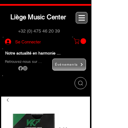
L
M
C
iège
usic
enter
+32 (0) 475 46 20 39
Se Connecter
Notre actualité en harmonie …
Retrouvez-nous sur …
Événements
Utilisez le bouton
« Rechercher… »
pour
trouver rapidement vos instruments de
musique et accessoires.