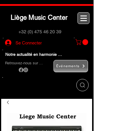
L
M
C
iège
usic
enter
+32 (0) 475 46 20 39
Se Connecter
Notre actualité en harmonie …
Retrouvez-nous sur …
Événements
Utilisez le bouton
« Rechercher… »
pour
trouver rapidement vos instruments de
musique et accessoires.