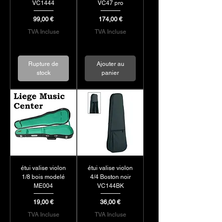
VC1444
VC47 pro
Prix
Prix
99,00 €
174,00 €
TVA Incluse
TVA Incluse
Rupture de
Ajouter au
stock
panier
étui valise violon
étui valise violon
1/8 bois modelé
4/4 Boston noir
ME004
VC144BK
Prix
Prix
19,00 €
36,00 €
TVA Incluse
TVA Incluse