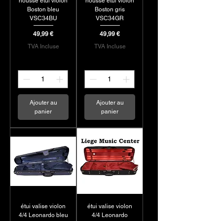
housse étui violon
housse étui violon
colophanes. Idéals pour
Boston bleu
Boston gris
les musiciens qui
VSC34BU
VSC34GR
voyagent fréquemment,
Prix
Prix
49,99 €
49,99 €
ces accessoires assurent
TVA Incluse
TVA Incluse
la sécurité et la longévité
de votre violon lors des
répétitions et concerts.
Disponible et en stock
dans notre magasin et
Ajouter au
Ajouter au
boutique.
panier
panier
étui valise violon
étui valise violon
4/4 Leonardo bleu
4/4 Leonardo