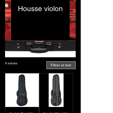
Housse violon
Les housses et étuis pour
violon sont essentiels
pour protéger votre
instrument des chocs, des
rayures et des conditions
climatiques. Conçus avec
des matériaux robustes et
rembourrés, ces étuis
9 articles
Filtrer et trier
garantissent une
protection optimale tout
en restant légers et
faciles à transporter. Ils
disposent souvent de
compartiments pour
ranger vos accessoires,
comme les archets et les