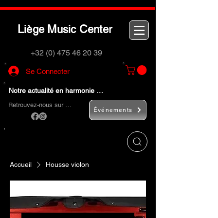
L
M
C
iège
usic
enter
+32 (0) 475 46 20 39
Se Connecter
Notre actualité en harmonie …
Retrouvez-nous sur …
Événements
Utilisez le bouton
« Rechercher… »
pour
trouver rapidement vos instruments de
musique et accessoires.
Accueil
Housse violon