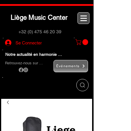
L
M
C
iège
usic
enter
+32 (0) 475 46 20 39
Se Connecter
Notre actualité en harmonie …
Retrouvez-nous sur …
Événements
Utilisez le bouton
« Rechercher… »
pour
trouver rapidement vos instruments de
musique et accessoires.