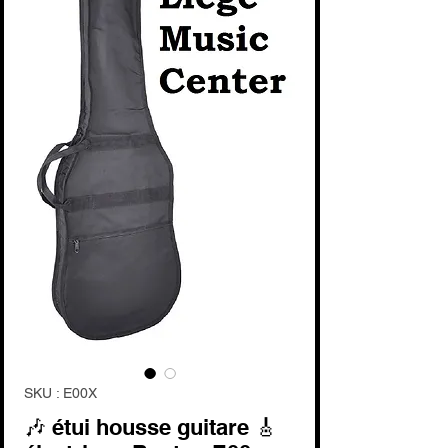
SKU : E00X
🎶 étui housse guitare 🎸