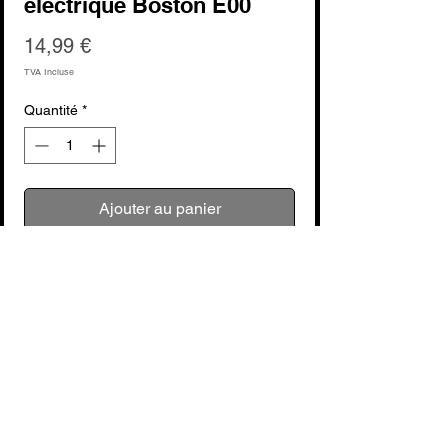
électrique Boston E00
Prix
14,99 €
TVA Incluse
Quantité
*
Ajouter au panier
Commander et payer
voir fabricant : Boston
Avec l'étui housse en nylon E00 de
Boston Musical Products pour guitare 🎸
électrique, vous pouvez transporter votre
guitare électrique d'un endroit à un autre
Aucun avis pour le moment