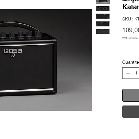
Kata
SKU : 
109,0
TVA Incluse
Quantité