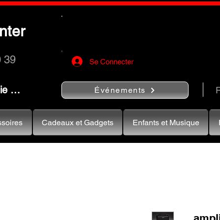
Utilisez le bouton
« Rechercher…
nter
rapidement vos instruments de musiqu
0 39
Se Connecter
nie …
R
Événements
soires
Cadeaux et Gadgets
Enfants et Musique
ampli