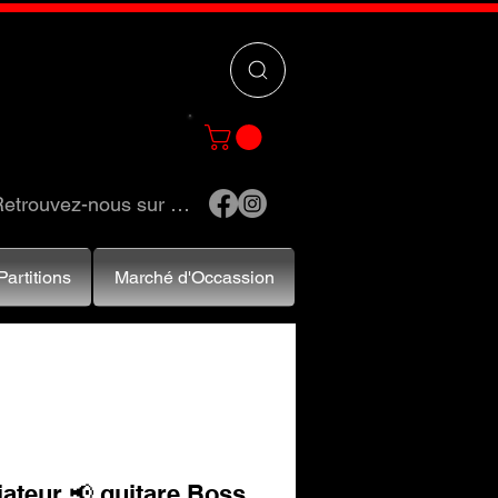
 »
pour trouver
e et accessoires.
etrouvez-nous sur …
Partitions
Marché d'Occassion
ateur 📢 guitare Boss