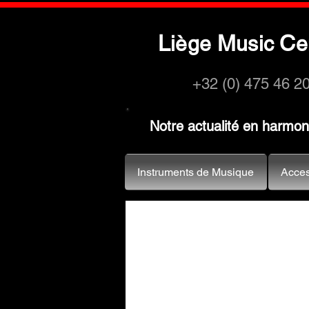
L
M
C
iège
usic
e
+32 (0) 475 46 2
Notre actualité en harmo
Instruments de Musique
Acces