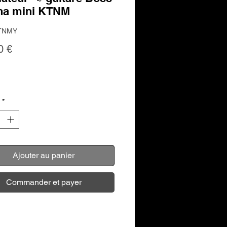
na mini KTNM
KTNMY
Prix
0 €
*
Ajouter au panier
Commander et payer