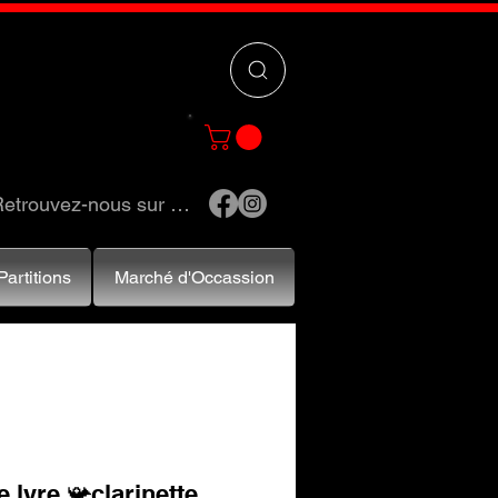
 »
pour trouver
e et accessoires.
etrouvez-nous sur …
Partitions
Marché d'Occassion
 lyre 📯clarinette