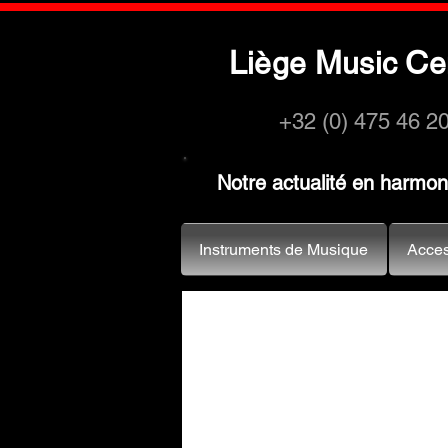
L
M
C
iège
usic
e
+32 (0) 475 46 2
Notre actualité en harmo
Instruments de Musique
Acces