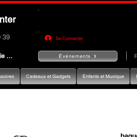
Utilisez le bouton
« Rechercher…
nter
rapidement vos instruments de musiqu
0 39
Se Connecter
nie …
R
Événements
soires
Cadeaux et Gadgets
Enfants et Musique
bague