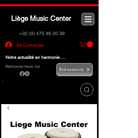
L
M
C
iège
usic
enter
+32 (0) 475 46 20 39
Se Connecter
Notre actualité en harmonie …
Retrouvez-nous sur …
Événements
Utilisez le bouton
« Rechercher… »
pour
trouver rapidement vos instruments de
musique et accessoires.