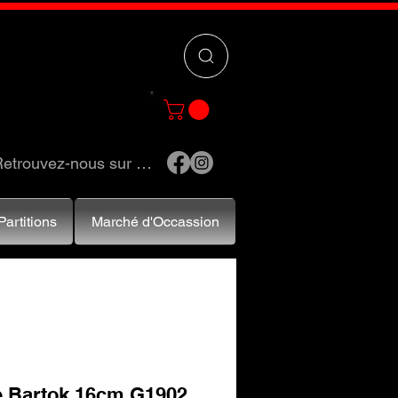
 »
pour trouver
e et accessoires.
etrouvez-nous sur …
Partitions
Marché d'Occassion
e Bartok 16cm G1902