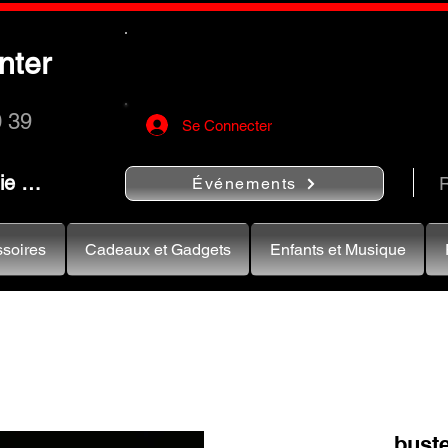
Utilisez le bouton
« Rechercher…
nter
rapidement vos instruments de musiqu
0 39
Se Connecter
nie …
R
Événements
soires
Cadeaux et Gadgets
Enfants et Musique
bust