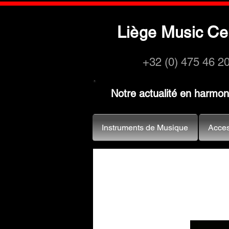
L
M
C
iège
usic
e
+32 (0) 475 46 2
Notre actualité en harmo
Instruments de Musique
Acces