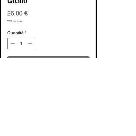
G0300
Prix
26,00 €
TVA Incluse
Quantité
*
Ajouter au panier
Commander et payer
voir fabricant : Vienna World
Aucun avis pour le moment
Partagez votre expérience, soyez le
premier à laisser un avis.