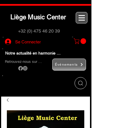
L
M
C
iège
usic
enter
+32 (0) 475 46 20 39
Se Connecter
Notre actualité en harmonie …
Retrouvez-nous sur …
Événements
Utilisez le bouton
« Rechercher… »
pour
trouver rapidement vos instruments de
musique et accessoires.