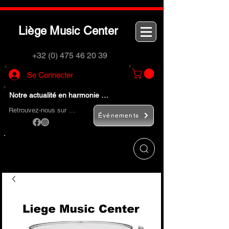
L
M
C
iège
usic
enter
+32 (0) 475 46 20 39
Se Connecter
Notre actualité en harmonie …
Retrouvez-nous sur …
Événements
Utilisez le bouton
« Rechercher… »
pour
trouver rapidement vos instruments de
musique et accessoires.