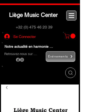
L
M
C
iège
usic
enter
+32 (0) 475 46 20 39
Se Connecter
Notre actualité en harmonie …
Retrouvez-nous sur …
Événements
Utilisez le bouton
« Rechercher… »
pour
trouver rapidement vos instruments de
musique et accessoires.