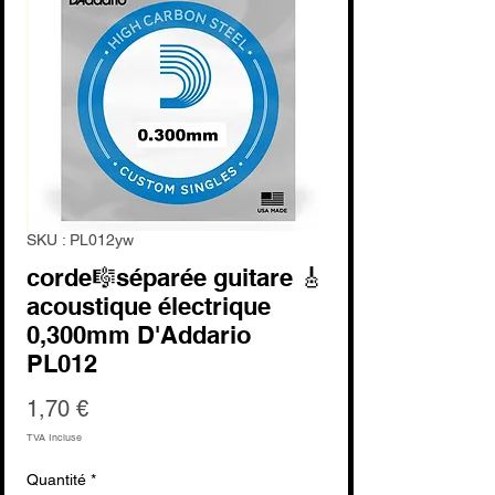
SKU : PL012yw
corde🎼séparée guitare 🎸
acoustique électrique
0,300mm D'Addario
PL012
Prix
1,70 €
TVA Incluse
Quantité
*