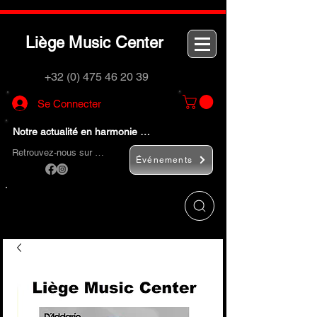
L
M
C
iège
usic
enter
+32 (0) 475 46 20 39
Se Connecter
Notre actualité en harmonie …
Retrouvez-nous sur …
Événements
Utilisez le bouton
« Rechercher… »
pour
trouver rapidement vos instruments de
musique et accessoires.