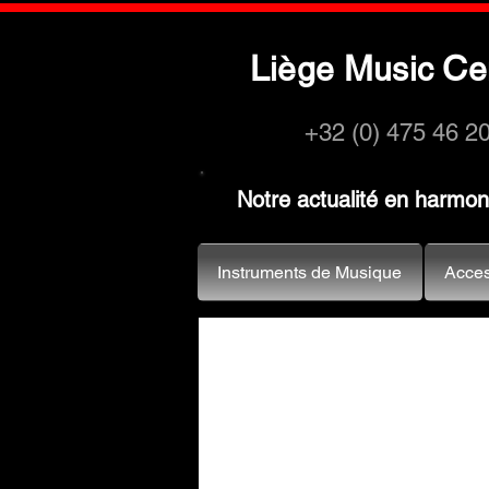
L
M
C
iège
usic
e
+32 (0) 475 46 2
Notre actualité en harmo
Instruments de Musique
Acces