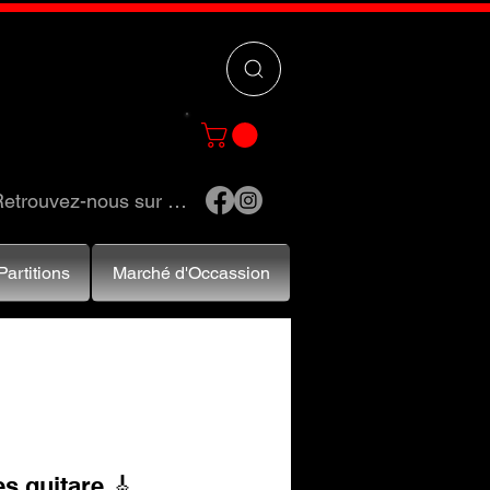
 »
pour trouver
e et accessoires.
etrouvez-nous sur …
Partitions
Marché d'Occassion
s guitare 🎸