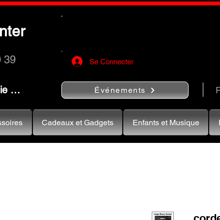
Utilisez le bouton
« Rechercher…
nter
rapidement vos instruments de musiqu
0 39
Se Connecter
nie …
R
Événements
soires
Cadeaux et Gadgets
Enfants et Musique
corde