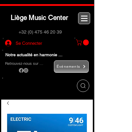
L
M
C
iège
usic
enter
+32 (0) 475 46 20 39
Se Connecter
Notre actualité en harmonie …
Retrouvez-nous sur …
Événements
Utilisez le bouton
« Rechercher… »
pour
trouver rapidement vos instruments de
musique et accessoires.