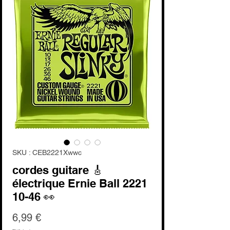
SKU : CEB2221Xwwc
cordes guitare 🎸
électrique Ernie Ball 2221
10-46 👀
Prix
6,99 €