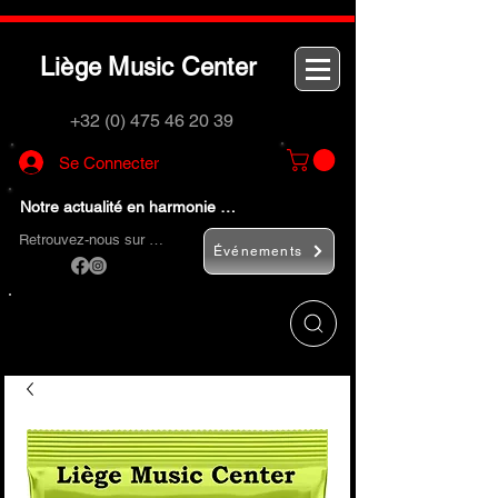
L
M
C
iège
usic
enter
+32 (0) 475 46 20 39
Se Connecter
Notre actualité en harmonie …
Retrouvez-nous sur …
Événements
Utilisez le bouton
« Rechercher… »
pour
trouver rapidement vos instruments de
musique et accessoires.