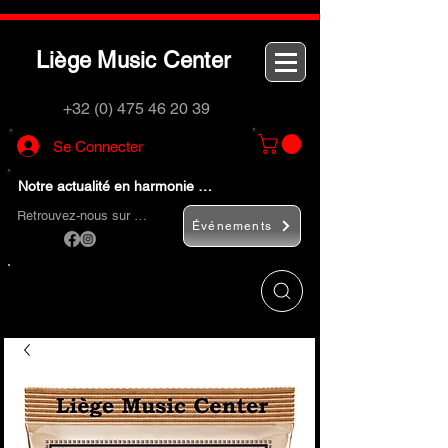
L
M
C
iège
usic
enter
+32 (0) 475 46 20 39
Se Connecter
Notre actualité en harmonie …
Retrouvez-nous sur …
Événements
Utilisez le bouton
« Rechercher… »
pour
trouver rapidement vos instruments de
musique et accessoires.