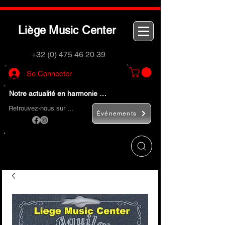
L
M
C
iège
usic
enter
+32 (0) 475 46 20 39
Se Connecter
Notre actualité en harmonie …
Retrouvez-nous sur …
Événements
Utilisez le bouton
« Rechercher… »
pour
trouver rapidement vos instruments de
musique et accessoires.