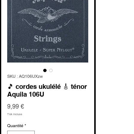
SKU : AQ106UXzw
🎵 cordes ukulélé 🎸 ténor
Aquila 106U
Prix
9,99 €
TVA Incluse
Quantité
*