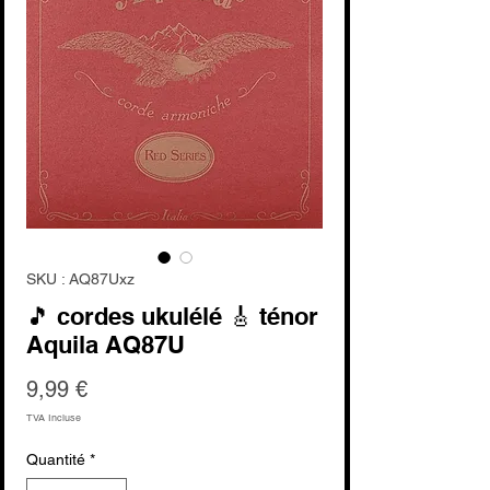
SKU : AQ87Uxz
🎵 cordes ukulélé 🎸 ténor
Aquila AQ87U
Prix
9,99 €
TVA Incluse
Quantité
*