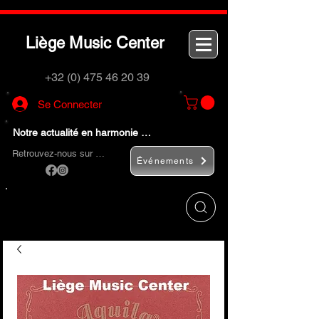
L
M
C
iège
usic
enter
+32 (0) 475 46 20 39
Se Connecter
Notre actualité en harmonie …
Retrouvez-nous sur …
Événements
Utilisez le bouton
« Rechercher… »
pour
trouver rapidement vos instruments de
musique et accessoires.