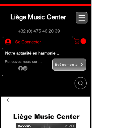
L
M
C
iège
usic
enter
+32 (0) 475 46 20 39
Se Connecter
Notre actualité en harmonie …
Retrouvez-nous sur …
Événements
Utilisez le bouton
« Rechercher… »
pour
trouver rapidement vos instruments de
musique et accessoires.