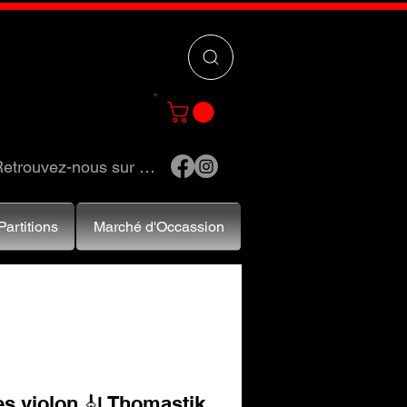
 »
pour trouver
e et accessoires.
etrouvez-nous sur …
Partitions
Marché d'Occassion
s violon 🎻 Thomastik