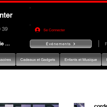
Utilisez le bouton
« Rechercher…
nter
rapidement vos instruments de musiqu
0 39
Se Connecter
nie …
R
Événements
soires
Cadeaux et Gadgets
Enfants et Musique
corde