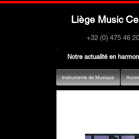
L
M
C
iège
usic
e
+32 (0) 475 46 2
Notre actualité en harmo
Instruments de Musique
Acces