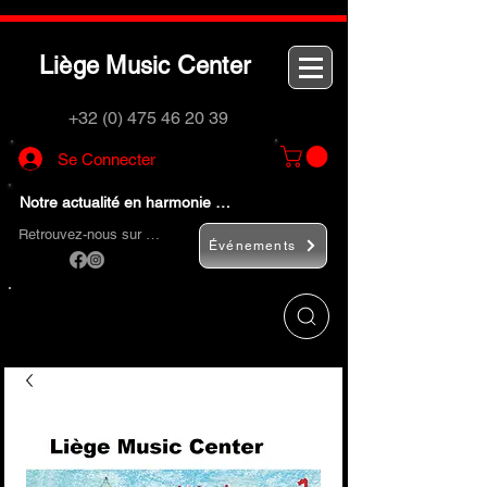
L
M
C
iège
usic
enter
+32 (0) 475 46 20 39
Se Connecter
Notre actualité en harmonie …
Retrouvez-nous sur …
Événements
Utilisez le bouton
« Rechercher… »
pour
trouver rapidement vos instruments de
musique et accessoires.