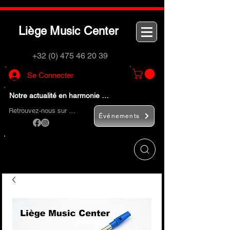
L
M
C
iège
usic
enter
+32 (0) 475 46 20 39
Se Connecter
Notre actualité en harmonie …
Retrouvez-nous sur …
Événements
Utilisez le bouton
« Rechercher… »
pour
trouver rapidement vos instruments de
musique et accessoires.