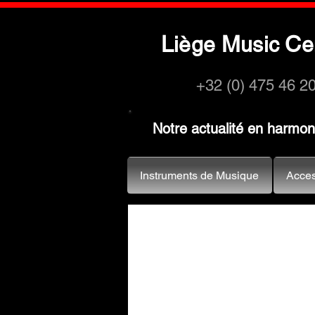
L
M
C
iège
usic
e
+32 (0) 475 46 2
Notre actualité en harmo
Instruments de Musique
Acces