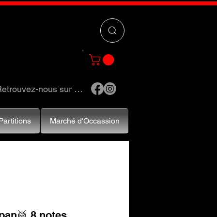
 »
pour trouver
e et accessoires.
etrouvez-nous sur …
Partitions
Marché d'Occassion
pan🥁 8 notes