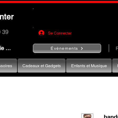
Utilisez le bouton
« Rechercher…
nter
rapidement vos instruments de musiqu
0 39
Se Connecter
nie …
R
Événements
soires
Cadeaux et Gadgets
Enfants et Musique
hand