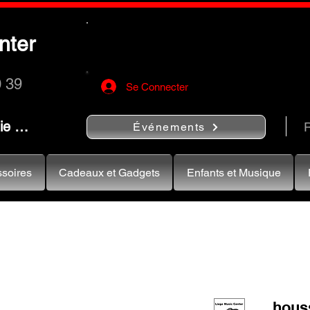
Utilisez le bouton
« Rechercher…
nter
rapidement vos instruments de musiqu
0 39
Se Connecter
nie …
R
Événements
soires
Cadeaux et Gadgets
Enfants et Musique
hous