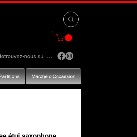
 »
pour trouver
e et accessoires.
etrouvez-nous sur …
Partitions
Marché d'Occassion
se étui saxophone