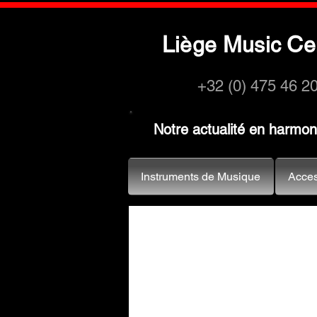
L
M
C
iège
usic
e
+32 (0) 475 46 2
Notre actualité en harmo
Instruments de Musique
Acces