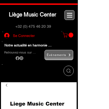
L
M
C
iège
usic
enter
+32 (0) 475 46 20 39
Se Connecter
Notre actualité en harmonie …
Retrouvez-nous sur …
Événements
Utilisez le bouton
« Rechercher… »
pour
trouver rapidement vos instruments de
musique et accessoires.