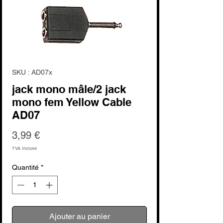
SKU : AD07x
jack mono mâle/2 jack
mono fem Yellow Cable
AD07
Prix
3,99 €
TVA Incluse
Quantité
*
Ajouter au panier