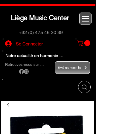
L
M
C
iège
usic
enter
+32 (0) 475 46 20 39
Se Connecter
Notre actualité en harmonie …
Retrouvez-nous sur …
Événements
Utilisez le bouton
« Rechercher… »
pour
trouver rapidement vos instruments de
musique et accessoires.