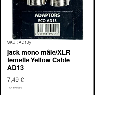
SKU : AD13y
jack mono mâle/XLR
femelle Yellow Cable
AD13
Prix
7,49 €
TVA Incluse
Quantité
*
Ajouter au panier