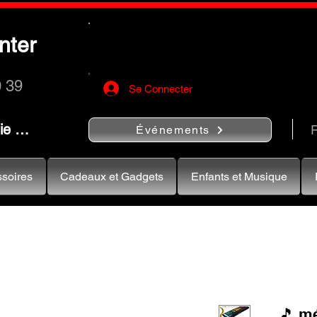
Utilisez le bouton
« Rechercher…
nter
rapidement vos instruments de musiqu
0 39
Se Connecter
nie …
R
Événements
soires
Cadeaux et Gadgets
Enfants et Musique
🎵 mé