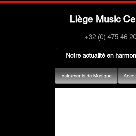
L
M
C
iège
usic
e
+32 (0) 475 46 2
Notre actualité en harmo
Instruments de Musique
Acces