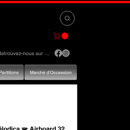
 »
pour trouver
e et accessoires.
etrouvez-nous sur …
Partitions
Marché d'Occassion
lodica 📯 Airboard 32