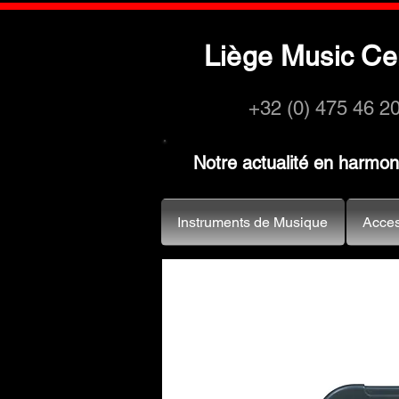
L
M
C
iège
usic
e
+32 (0) 475 46 2
Notre actualité en harmo
Instruments de Musique
Acces