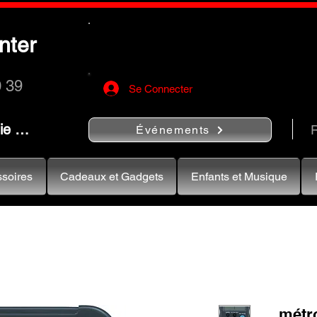
Utilisez le bouton
« Rechercher…
nter
rapidement vos instruments de musiqu
0 39
Se Connecter
nie …
R
Événements
soires
Cadeaux et Gadgets
Enfants et Musique
métr