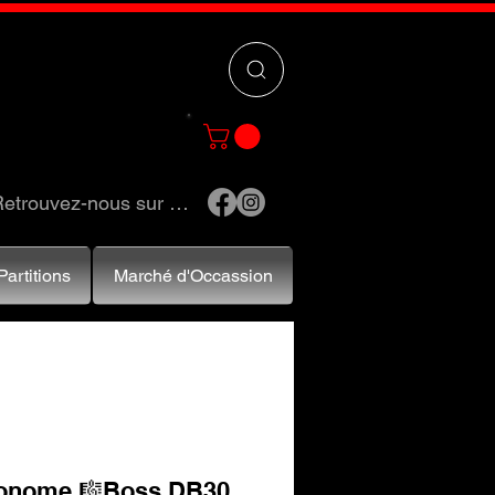
 »
pour trouver
e et accessoires.
etrouvez-nous sur …
Partitions
Marché d'Occassion
onome 🎼Boss DB30