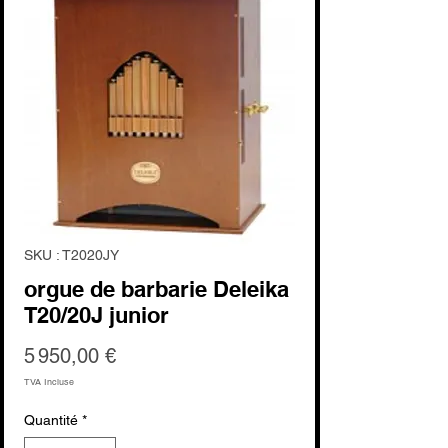
SKU : T2020JY
orgue de barbarie Deleika
T20/20J junior
Prix
5 950,00 €
TVA Incluse
Quantité
*