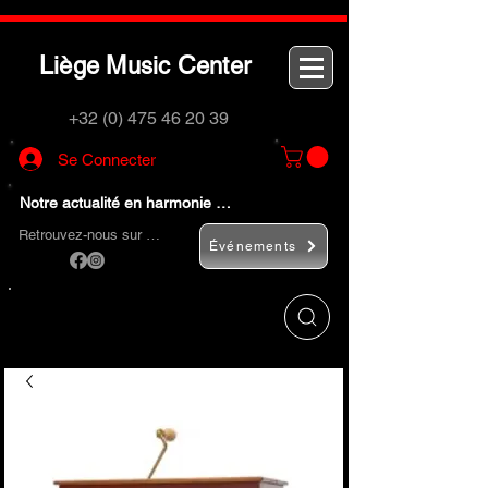
L
M
C
iège
usic
enter
+32 (0) 475 46 20 39
Se Connecter
Notre actualité en harmonie …
Retrouvez-nous sur …
Événements
Utilisez le bouton
« Rechercher… »
pour
trouver rapidement vos instruments de
musique et accessoires.