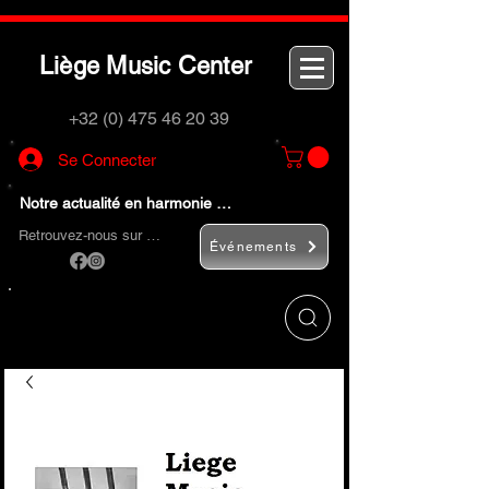
L
M
C
iège
usic
enter
+32 (0) 475 46 20 39
Se Connecter
Notre actualité en harmonie …
Retrouvez-nous sur …
Événements
Utilisez le bouton
« Rechercher… »
pour
trouver rapidement vos instruments de
musique et accessoires.