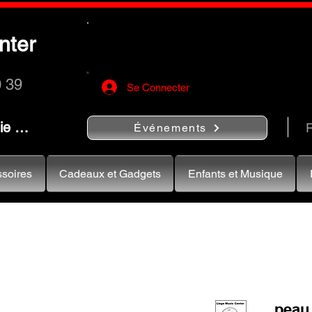
Utilisez le bouton
« Rechercher…
nter
rapidement vos instruments de musiqu
0 39
Se Connecter
nie …
R
Événements
soires
Cadeaux et Gadgets
Enfants et Musique
peau 