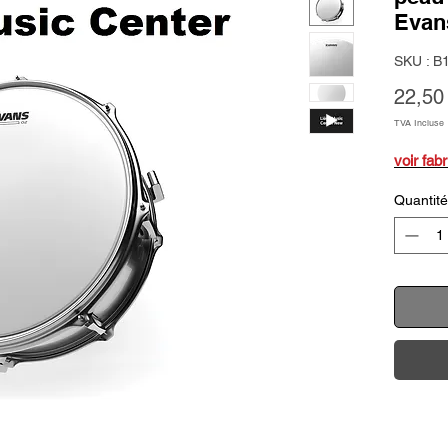
Evan
SKU : B
22,50
TVA Incluse
voir fab
Quantité