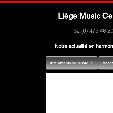
L
M
C
iège
usic
e
+32 (0) 475 46 2
Notre actualité en harmo
Instruments de Musique
Acces