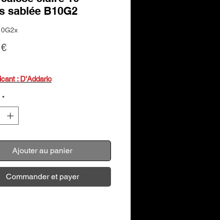
s sablée B10G2
10G2x
Prix
 €
ricant : D'Addario
*
Ajouter au panier
Commander et payer