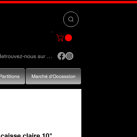
 »
pour trouver
e et accessoires.
etrouvez-nous sur …
Partitions
Marché d'Occassion
caisse claire 10"