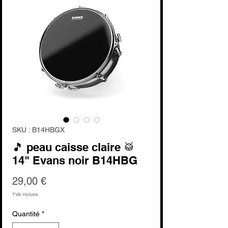
SKU : B14HBGX
🎵 peau caisse claire 🥁
14" Evans noir B14HBG
Prix
29,00 €
TVA Incluse
Quantité
*