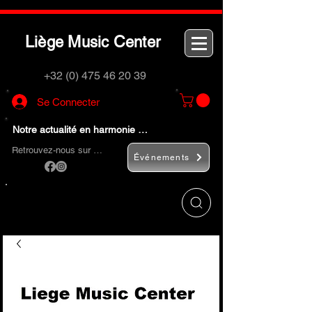
L
M
C
iège
usic
enter
+32 (0) 475 46 20 39
Se Connecter
Notre actualité en harmonie …
Retrouvez-nous sur …
Événements
Utilisez le bouton
« Rechercher… »
pour
trouver rapidement vos instruments de
musique et accessoires.