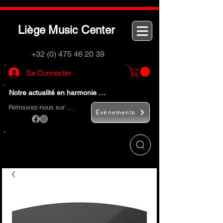
L
M
C
iège
usic
enter
+32 (0) 475 46 20 39
Se Connecter
Notre actualité en harmonie …
Retrouvez-nous sur …
Événements
Utilisez le bouton
« Rechercher… »
pour
trouver rapidement vos instruments de
musique et accessoires.