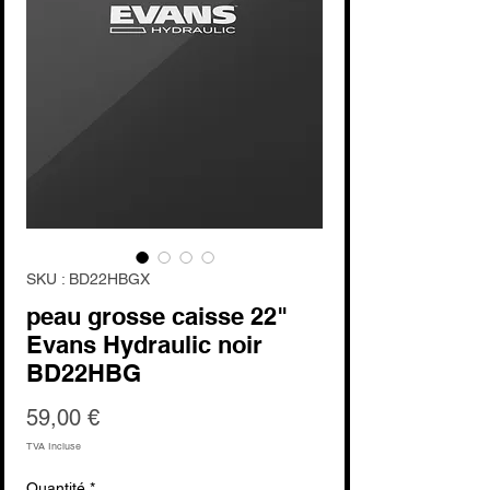
SKU : BD22HBGX
peau grosse caisse 22"
Evans Hydraulic noir
BD22HBG
Prix
59,00 €
TVA Incluse
Quantité
*