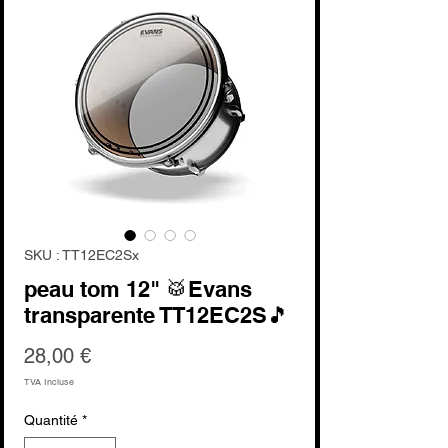
SKU : TT12EC2Sx
peau tom 12" 🥁Evans
transparente TT12EC2S🎵
Prix
28,00 €
TVA Incluse
Quantité
*