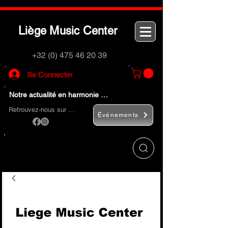
L
M
C
iège
usic
enter
+32 (0) 475 46 20 39
Se Connecter
Notre actualité en harmonie …
Retrouvez-nous sur …
Événements
Utilisez le bouton
« Rechercher… »
pour
trouver rapidement vos instruments de
musique et accessoires.