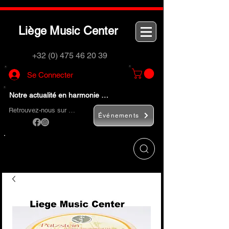
L
M
C
iège
usic
enter
+32 (0) 475 46 20 39
Se Connecter
Notre actualité en harmonie …
Retrouvez-nous sur …
Événements
Utilisez le bouton
« Rechercher… »
pour
trouver rapidement vos instruments de
musique et accessoires.