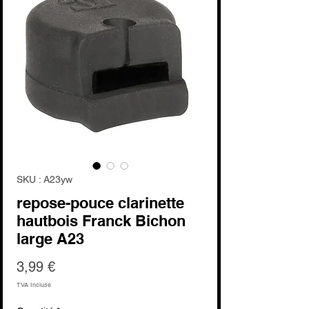
SKU : A23yw
repose-pouce clarinette
hautbois Franck Bichon
large A23
Prix
3,99 €
TVA Incluse