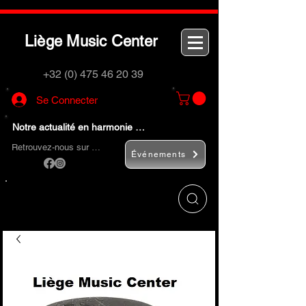
L
M
C
iège
usic
enter
+32 (0) 475 46 20 39
Se Connecter
Notre actualité en harmonie …
Retrouvez-nous sur …
Événements
Utilisez le bouton
« Rechercher… »
pour
trouver rapidement vos instruments de
musique et accessoires.