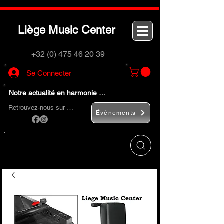
L
M
C
iège
usic
enter
+32 (0) 475 46 20 39
Se Connecter
Notre actualité en harmonie …
Retrouvez-nous sur …
Événements
Utilisez le bouton
« Rechercher… »
pour
trouver rapidement vos instruments de
musique et accessoires.