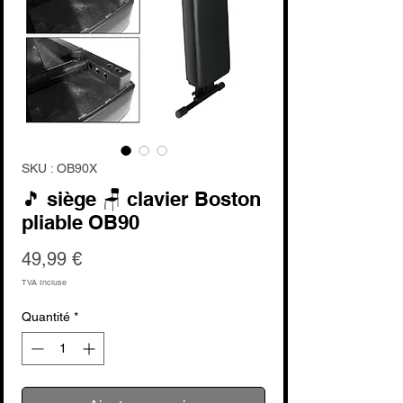
SKU : OB90X
🎵 siège 🪑 clavier Boston
pliable OB90
Prix
49,99 €
TVA Incluse
Quantité
*