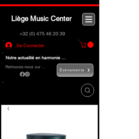
L
M
C
iège
usic
enter
+32 (0) 475 46 20 39
Se Connecter
Notre actualité en harmonie …
Retrouvez-nous sur …
Événements
Utilisez le bouton
« Rechercher… »
pour
trouver rapidement vos instruments de
musique et accessoires.