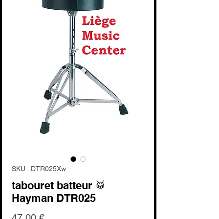
SKU : DTR025Xw
tabouret batteur 🥁
Hayman DTR025
Prix
47,00 €