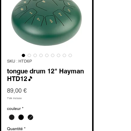
SKU : HTD6P
tongue drum 12" Hayman
HTD12🎵
Prix
89,00 €
TVA Incluse
couleur
*
Quantité
*