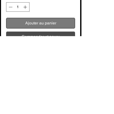
Ajouter au panier
Commander et payer
steel tongue drum 12", 13 notes Hayman
HTD12 Do-Majeur ionian: Sol3-La3-Si3-
Do4-Re4-Mi4-Fa4-Sol4-La4-Si4-Do3-
Re3-Mi3
Aucun avis pour le moment
Partagez votre expérience, soyez le
premier à laisser un avis.
Laisser un avis