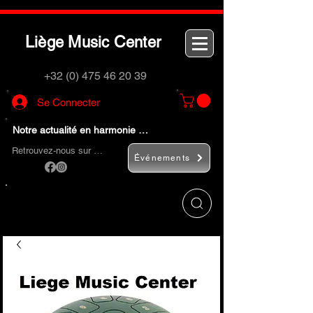
L
M
C
iège
usic
enter
+32 (0) 475 46 20 39
Se Connecter
Notre actualité en harmonie …
Retrouvez-nous sur …
Événements
Utilisez le bouton
« Rechercher… »
pour
trouver rapidement vos instruments de
musique et accessoires.