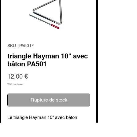
SKU : PA501Y
triangle Hayman 10" avec
bâton PA501
Prix
12,00 €
TVA Incluse
Rupture de stock
Le triangle Hayman 10" avec bâton
PA501, un instrument de percussion
classique qui ajoute une touche de