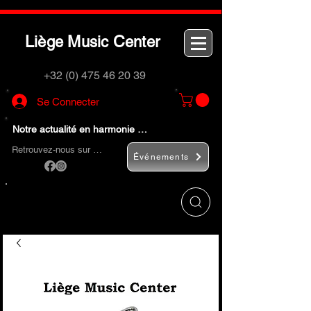
L
M
C
iège
usic
enter
+32 (0) 475 46 20 39
Se Connecter
Notre actualité en harmonie …
Retrouvez-nous sur …
Événements
Utilisez le bouton
« Rechercher… »
pour
trouver rapidement vos instruments de
musique et accessoires.